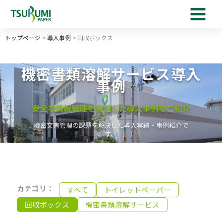
内
容
を
トップページ
>
導入事例
>
回収ボックス
ス
キ
ッ
機密書類溶解サービス導入
プ
事例
安全な情報管理を実現した導入事例をご紹介
機密文書管理の課題を解決した導入実績・事例紹介で
す。
すべて
トイレットペーパー
回収ボックス
機密書類溶解サービス